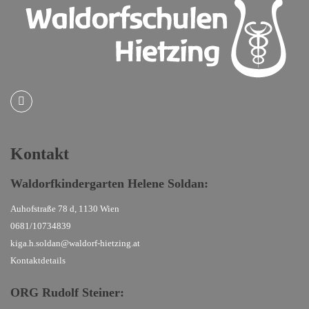
Kontakt
Waldorfkindergarten
Helene Soldan:
Auhofstraße 78 d, 1130 Wien
0681/10734839
kiga.h.soldan@waldorf-hietzing.at
Kontaktdetails
ORG Rudolf Steiner
: