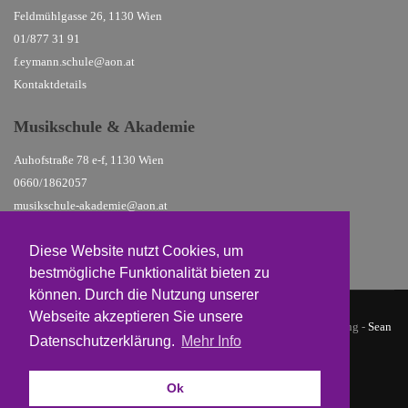
Feldmühlgasse 26, 1130 Wien
01/877 31 91
f.eymann.schule@aon.at
Kontaktdetails
Musikschule
& Akademie
Auhofstraße 78 e-f, 1130 Wien
0660/1862057
musikschule-akademie@aon.at
Kontaktdetails
Diese Website nutzt Cookies, um
bestmögliche Funktionalität bieten zu
können. Durch die Nutzung unserer
Webseite akzeptieren Sie unsere
© 2026 Waldorfschulen Hietzing |
Datenschutz
| Design & Umsetzung -
Sean
Datenschutzerklärung.
Mehr Info
Grünböck @ studio19
Ok