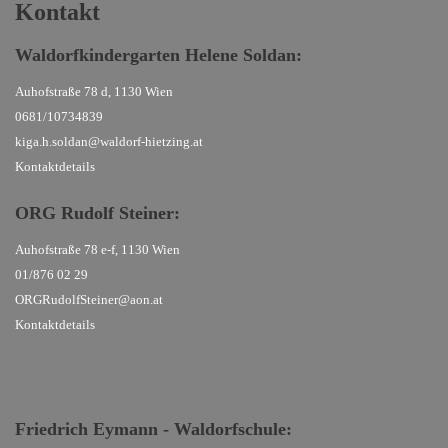
Kontakt
Waldorfkindergarten
Helene Soldan:
Auhofstraße 78 d, 1130 Wien
0681/10734839
kiga.h.soldan@waldorf-hietzing.at
Kontaktdetails
ORG Rudolf Steiner
:
Auhofstraße 78 e-f, 1130 Wien
01/876 02 29
ORGRudolfSteiner@aon.at
Kontaktdetails
Friedrich Eymann - Waldorfschule
: