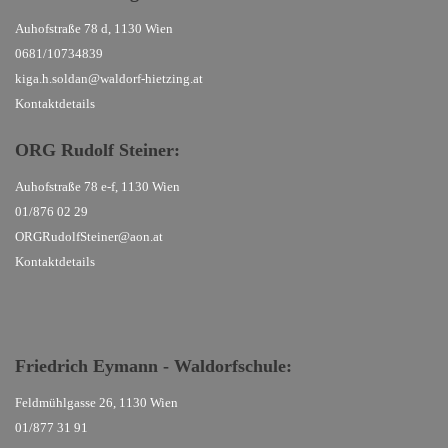
Auhofstraße 78 d, 1130 Wien
0681/10734839
kiga.h.soldan@waldorf-hietzing.at
Kontaktdetails
ORG Rudolf Steiner
:
Auhofstraße 78 e-f, 1130 Wien
01/876 02 29
ORGRudolfSteiner@aon.at
Kontaktdetails
Friedrich Eymann - Waldorfschule
:
Feldmühlgasse 26, 1130 Wien
01/877 31 91